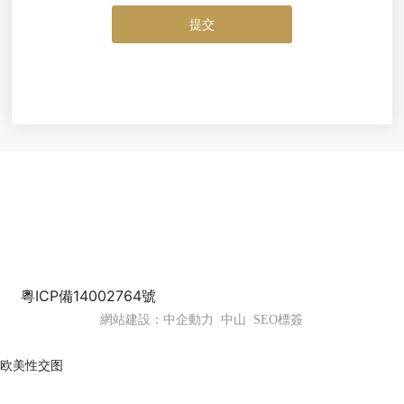
提交
Copyright ?2022 中山佳麗日用化妝品有限公司
粵ICP備14002764號
網站建設：中企動力
中山
SEO標簽
欧美性交图