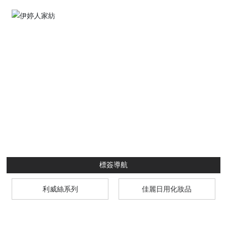
標簽導航
利威絲系列
佳麗日用化妝品