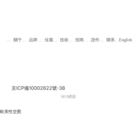
首
English
關于佳
品牌系
佳麗新
技術支
招商加
證件資
聯系我
頁
麗
列
聞
持
盟
料
們
京ICP備10002622號-38
SEO標簽
欧美性交图