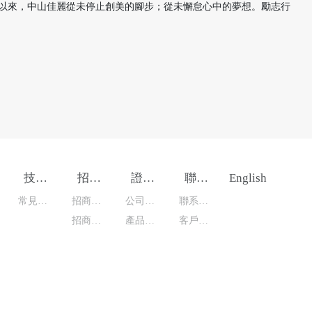
以來，中山佳麗從未停止創美的腳步；從未懈怠心中的夢想。勵志行
技術
招商
證件
聯系
English
支持
加盟
資料
我們
常見問
招商流
公司證
聯系方
題
招商優
程
產品資
件
客戶留
式
勢
料
言