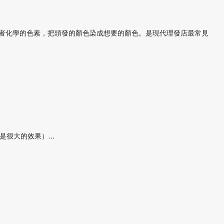
者化學的色素，把頭發的顏色染成想要的顏色。是現代理發店最常見
很大的效果）...