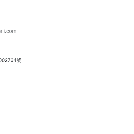
地址
iali.com
廣東省中山市南頭鎮東福南路210
002764號