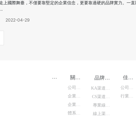
走上國際舞臺，不僅要靠堅定的企業信念，更要靠過硬的品牌實力。一直
.
2022-04-29
首
關于
佳麗
品牌系
頁
佳麗
新聞
列
公司介
公司新
KA渠道系
企業文
紹
行業新
聞
CS渠道系
列
企業歷
化
聞
專業線渠
列
體系認
程
線上渠道
道系列
證
系列