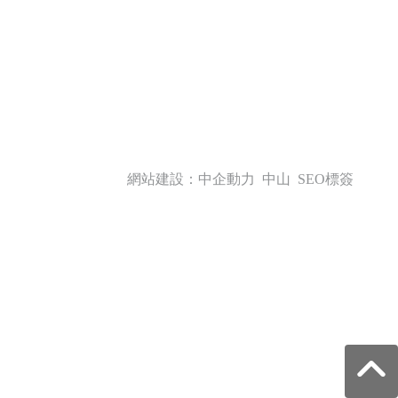
號
網站建設：中企動力
中山
SEO標簽