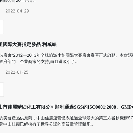
限公司20年培育..
2022-04-29
姐國際大賽指定發品-利威絲
諧廣東”2012—2013年全球旅游小姐國際大賽廣東賽區正式啟動。本
政府部門、企業商家的支持,而且還吸引了..
2022-01-25
佳麗精細化工有限公司順利通過SGS的ISO9001:2008、GMPC及
的美發產品供應商，中山佳麗運營體系通過全球最大的第三方審核機構SGS的
著中山佳麗已經擁有了世界公認的高質量管理體系..