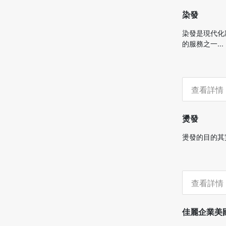
染發
染發是現代化
的服務之一...
查看詳情
燙發
燙發的目的其
查看詳情
佳麗企業美