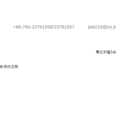
電話
郵箱
+86-760-23761558/23761557
jiali210@zs-j
粵ICP備14
Copyright ?2022 中山佳麗日用化妝品有限公司
欧美性交图