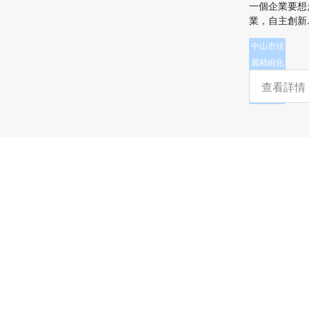
一個企業要想
業，自主創新..
中山市佳
麗精細化
工有限公
查看詳情
司